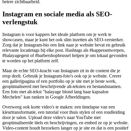
betere zichtbaarheid.
Instagram en sociale media als SEO-
verlengstuk
Instagram is voor kappers het ideale platform om je werk te
showcasen, maar je kunt het ook slim inzetten als SEO-versterker.
Zorg dat je Instagram-bio een link naar je website bevat en gebruik
relevante locatietags bij elke post. Hashtags als #kapperantwerpen,
#balayagegent of #barbershopbrussel helpen je om lokaal gevonden
te worden op het platform zelf.
Maar de echte SEO-kracht van Instagram zit in de content die je
erop deelt. Gebruik je Instagram-foto's ook op je website. Creeer
een gallerijpagina of een portfolio op je site met je beste werk,
geoptimaliseerd met beschrijvende alt-teksten en bestandsnamen.
Een foto met alt-tekst "balayage blond lang haar kapsalon
Mechelen" kan ranken in Google Afbeeldingen.
Overweeg ook korte video's te maken: een timelapse van een
kleurtransformatie, een tutorial voor thuis stylen of een rondleiding
door je salon. Upload deze video's naar YouTube met
geoptimaliseerde titels en beschrijvingen, en embed ze op je website.
Video-content houdt bezoekers langer op je site en dat is een positief