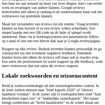
hun haar toe aan iemand op basis van twee dingen: foto's van eerder
werk en ervaringen van andere klanten. Google-reviews
beinvloeden niet alleen je ranking in de zoekresultaten maar ook het
vertrouwen van potentiele klanten.
Maak het verzamelen van reviews tot een routine. Vraag tevreden
klanten na hun bezoek of ze een review willen achterlaten. Een
simpel kaartje met een QR-code op de balie of spiegel werkt
uitstekend. Stuur via je boekingssysteem een automatische follow-
up e-mail of sms met een directe link naar je Google-reviewpagina.
Reageer op elke review. Bedank tevreden klanten persoonlijk en ga
constructief om met eventuele negatieve feedback. Potentiele
klanten lezen niet alleen de reviews zelf maar ook je reacties erop.
Een salon die professioneel en warm reageert op alle feedback, wekt
meer vertrouwen dan een salon die reviews negeert.
Lokale zoekwoorden en seizoenscontent
Breid je zoekwoordstrategie uit met seizoensgebonden content. In
de lente zoeken mensen naar "lente kapsels 2026" of "nieuwe
haarkleur voorjaar". In de zomer zijn er zoekopdrachten rond "haar
beschermen tegen zon" of "makkelijke zomerkapsels". Het najaar
brengt zoektermen als "herfst haarkleuren" en de winter draait om