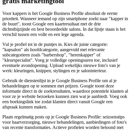
gratis marketingtool
Voor kappers is het Google Business Profile absoluut de eerste
prioriteit. Wanneer iemand op zijn smartphone zoekt naar "kapper in
de buurt", toont Google een kaartresultaat met de drie
dichtstbijzijnde en best beoordeelde salons. In dat lijstje staan is het
verschil tussen een volle en een lege agenda.
Vul je profiel tot in de puntjes in. Kies de juiste categorie:
"kapsalon" als hoofdcategorie, aangevuld met relevante
subcategorieen zoals "barbershop", "herenkapper" of
"kleurspecialist". Voeg je volledige openingsuren toe, inclusief
eventuele avondopening. Upload wekelijks nieuwe foto's van je
werk: kleuringen, knippen, stylingen en je saloninterieur.
Gebruik de dienstenlijst in je Google Business Profile om al je
behandelingen op te sommen met prijzen. Google toont deze
informatie direct in de zoekresultaten, waardoor potentiele klanten al
voor ze je website bezoeken kunnen zien wat je aanbiedt. Voeg ook
een boekingslink toe zodat klanten direct vanuit Google een
afspraak kunnen maken.
Plaats regelmatig posts op je Google Business Profile: seizoenstips
voor haarverzorging, nieuwe behandelingen, aanbiedingen of foto's
van recente transformaties. Actieve profielen worden beloond met