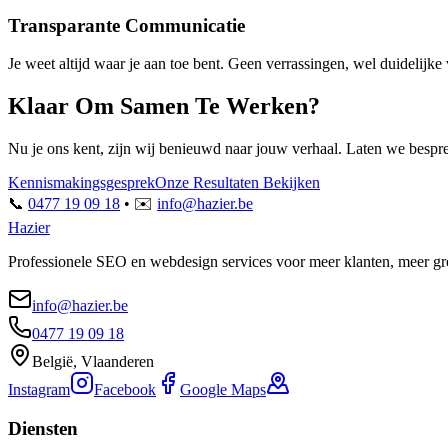
Transparante Communicatie
Je weet altijd waar je aan toe bent. Geen verrassingen, wel duidelijke
Klaar Om Samen Te Werken?
Nu je ons kent, zijn wij benieuwd naar jouw verhaal. Laten we besp
Kennismakingsgesprek
Onze Resultaten Bekijken
📞
0477 19 09 18
• ✉️
info@hazier.be
Hazier
Professionele SEO en webdesign services voor meer klanten, meer gr
info@hazier.be
0477 19 09 18
België, Vlaanderen
Instagram
Facebook
Google Maps
Diensten