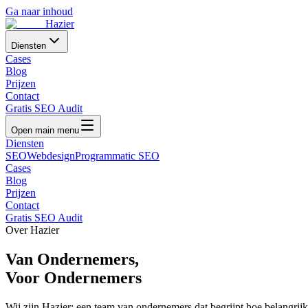
Ga naar inhoud
Hazier
Diensten
Cases
Blog
Prijzen
Contact
Gratis SEO Audit
Open main menu
Diensten
SEO
Webdesign
Programmatic SEO
Cases
Blog
Prijzen
Contact
Gratis SEO Audit
Over Hazier
Van Ondernemers,
Voor
Ondernemers
Wij zijn Hazier: een team van ondernemers dat begrijpt hoe belangrij