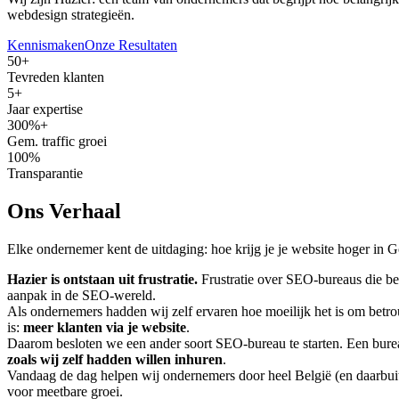
webdesign strategieën.
Kennismaken
Onze Resultaten
50+
Tevreden klanten
5+
Jaar expertise
300%+
Gem. traffic groei
100%
Transparantie
Ons Verhaal
Elke ondernemer kent de uitdaging: hoe krijg je je website hoger in G
Hazier is ontstaan uit frustratie.
Frustratie over SEO-bureaus die bel
aanpak in de SEO-wereld.
Als ondernemers hadden wij zelf ervaren hoe moeilijk het is om betro
is:
meer klanten via je website
.
Daarom besloten we een ander soort SEO-bureau te starten. Een bureau 
zoals wij zelf hadden willen inhuren
.
Vandaag de dag helpen wij ondernemers door heel België (en daarbuite
voor meetbare groei.