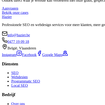
Ontdek direct waar je website kan verbeteren met onze gratis, gespeci
Aanvragen
Bekijk onze cases
Hazier
Professionele SEO en webdesign services voor meer klanten, meer gr
info@hazier.be
0477 19 09 18
België, Vlaanderen
Instagram
Facebook
Google Maps
Diensten
SEO
Webdesign
Programmatic SEO
Local SEO
Bedrijf
Over ons