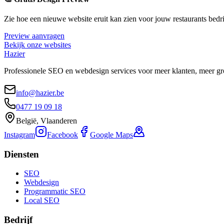
Zie hoe een nieuwe website eruit kan zien voor jouw
restaurants
bedri
Preview aanvragen
Bekijk onze websites
Hazier
Professionele SEO en webdesign services voor meer klanten, meer gr
info@hazier.be
0477 19 09 18
België, Vlaanderen
Instagram
Facebook
Google Maps
Diensten
SEO
Webdesign
Programmatic SEO
Local SEO
Bedrijf