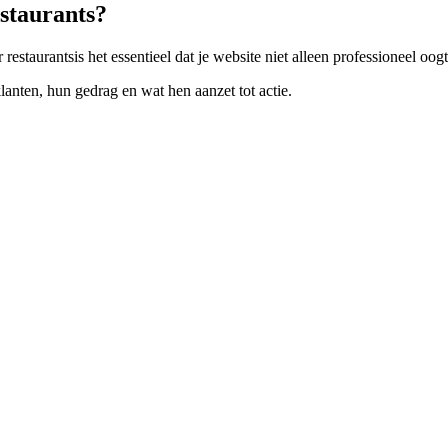
staurants
?
or
restaurants
is het essentieel dat je website niet alleen professioneel o
anten, hun gedrag en wat hen aanzet tot actie.