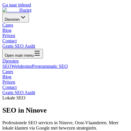
Ga naar inhoud
Hazier
Diensten
Cases
Blog
Prijzen
Contact
Gratis SEO Audit
Open main menu
Diensten
SEO
Webdesign
Programmatic SEO
Cases
Blog
Prijzen
Contact
Gratis SEO Audit
Lokale SEO
SEO in
Ninove
Professionele SEO services in
Ninove
,
Oost-Vlaanderen
. Meer
lokale klanten via Google met bewezen strategieën.