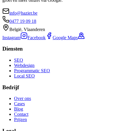
groei en meer omzet via Google.
info@hazier.be
0477 19 09 18
België, Vlaanderen
Instagram
Facebook
Google Maps
Diensten
SEO
Webdesign
Programmatic SEO
Local SEO
Bedrijf
Over ons
Cases
Blog
Contact
Prijzen
Legal