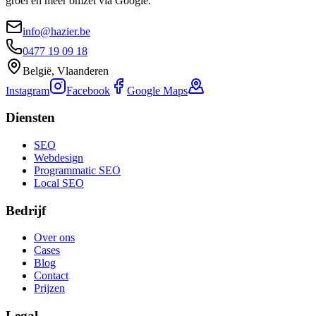
groei en meer omzet via Google.
info@hazier.be
0477 19 09 18
België, Vlaanderen
Instagram
Facebook
Google Maps
Diensten
SEO
Webdesign
Programmatic SEO
Local SEO
Bedrijf
Over ons
Cases
Blog
Contact
Prijzen
Legal