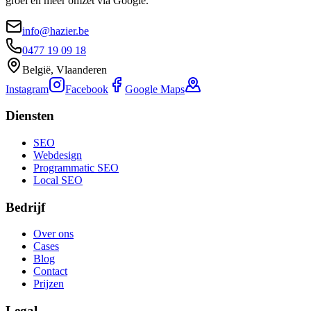
groei en meer omzet via Google.
info@hazier.be
0477 19 09 18
België, Vlaanderen
Instagram
Facebook
Google Maps
Diensten
SEO
Webdesign
Programmatic SEO
Local SEO
Bedrijf
Over ons
Cases
Blog
Contact
Prijzen
Legal