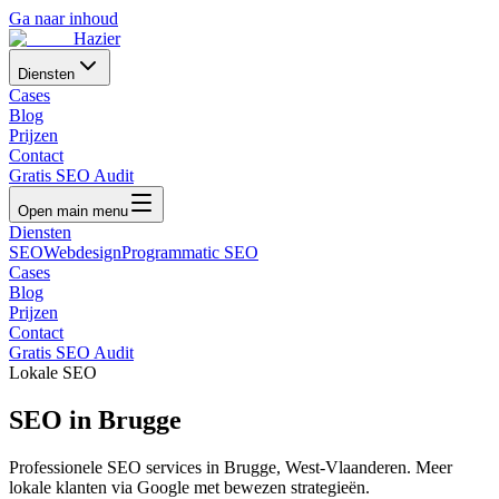
Ga naar inhoud
Hazier
Diensten
Cases
Blog
Prijzen
Contact
Gratis SEO Audit
Open main menu
Diensten
SEO
Webdesign
Programmatic SEO
Cases
Blog
Prijzen
Contact
Gratis SEO Audit
Lokale SEO
SEO in
Brugge
Professionele SEO services in
Brugge
,
West-Vlaanderen
. Meer
lokale klanten via Google met bewezen strategieën.