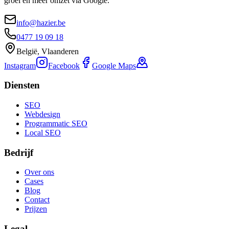
groei en meer omzet via Google.
info@hazier.be
0477 19 09 18
België, Vlaanderen
Instagram
Facebook
Google Maps
Diensten
SEO
Webdesign
Programmatic SEO
Local SEO
Bedrijf
Over ons
Cases
Blog
Contact
Prijzen
Legal