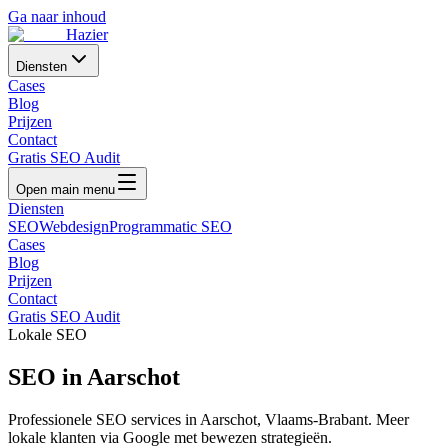
Ga naar inhoud
Hazier
Diensten
Cases
Blog
Prijzen
Contact
Gratis SEO Audit
Open main menu
Diensten
SEO
Webdesign
Programmatic SEO
Cases
Blog
Prijzen
Contact
Gratis SEO Audit
Lokale SEO
SEO in
Aarschot
Professionele SEO services in
Aarschot
,
Vlaams-Brabant
. Meer
lokale klanten via Google met bewezen strategieën.