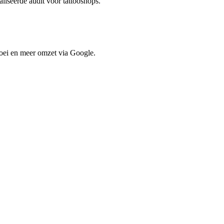
aliseerde audit voor
tattooshops
.
oei en meer omzet via Google.