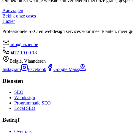
Ontdek direct waar je website kan verbeteren met onze gratis, gespeci
Aanvragen
Bekijk onze cases
Hazier
Professionele SEO en webdesign services voor meer klanten, meer gr
info@hazier.be
0477 19 09 18
België, Vlaanderen
Instagram
Facebook
Google Maps
Diensten
SEO
Webdesign
Programmatic SEO
Local SEO
Bedrijf
Over ons