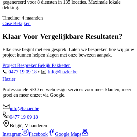
gegenereerd voor 8 diensten in 135 locaties. Maximale lokale
dekking.
Timeline:
4 maanden
Case Bekijken
Klaar Voor Vergelijkbare Resultaten?
Elke case begint met een gesprek. Laten we bespreken hoe wij jouw
project kunnen helpen slagen met onze bewezen aanpak.
Project Bespreken
Bekijk Pakketten
📞
0477 19 09 18
• ✉️
info@hazier.be
Hazier
Professionele SEO en webdesign services voor meer klanten, meer
groei en meer omzet via Google.
info@hazier.be
0477 19 09 18
België, Vlaanderen
Instagram
Facebook
Google Maps